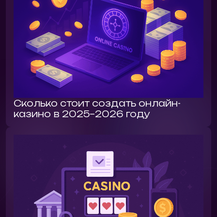
Сколько стоит создать онлайн-
казино в 2025–2026 году