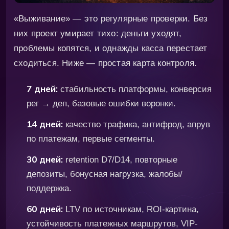
«Выживание» — это регулярные проверки. Без
них проект умирает тихо: деньги уходят,
проблемы копятся, и однажды касса перестает
сходиться. Ниже — простая карта контроля.
7 дней:
стабильность платформы, конверсия
рег → деп, базовые ошибки воронки.
14 дней:
качество трафика, антифрод, апрув
по платежам, первые сегменты.
30 дней:
retention D7/D14, повторные
депозиты, бонусная нагрузка, жалобы/
поддержка.
60 дней:
LTV по источникам, ROI-картина,
устойчивость платежных маршрутов, VIP-