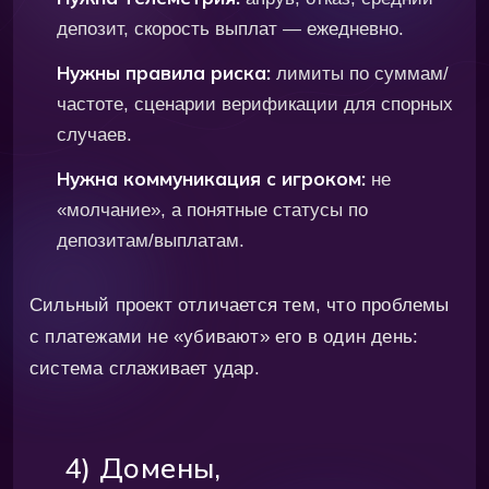
депозит, скорость выплат — ежедневно.
Нужны правила риска:
лимиты по суммам/
частоте, сценарии верификации для спорных
случаев.
Нужна коммуникация с игроком:
не
«молчание», а понятные статусы по
депозитам/выплатам.
Сильный проект отличается тем, что проблемы
с платежами не «убивают» его в один день:
система сглаживает удар.
4) Домены,