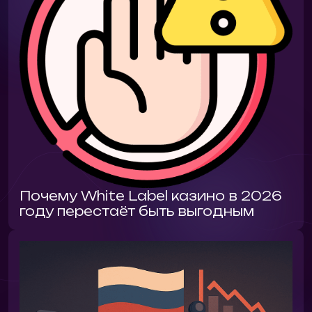
Почему White Label казино в 2026
году перестаёт быть выгодным