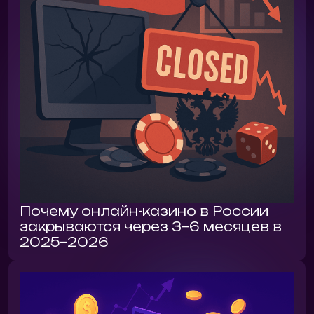
Почему онлайн-казино в России
закрываются через 3–6 месяцев в
2025–2026