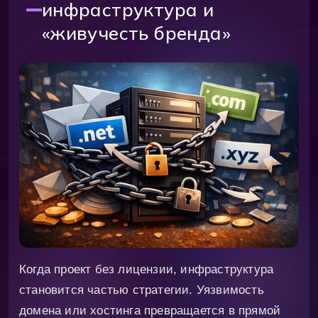
инфраструктура и
«живучесть бренда»
Когда проект без лицензии, инфраструктура
становится частью стратегии. Уязвимость
домена или хостинга превращается в прямой