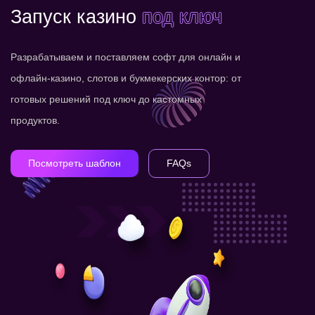
Запуск казино
под ключ
Разрабатываем и поставляем софт для онлайн и
офлайн-казино, слотов и букмекерских контор: от
готовых решений под ключ до кастомных
продуктов.
Посмотреть шаблон
FAQs