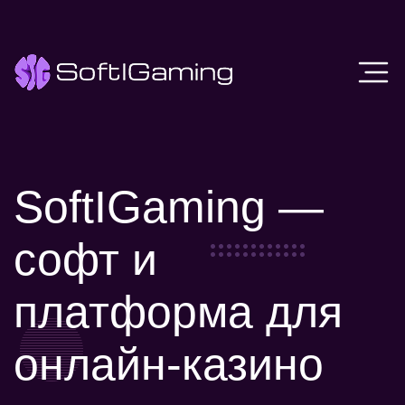
SoftIGaming —
софт и
платформа для
онлайн-казино