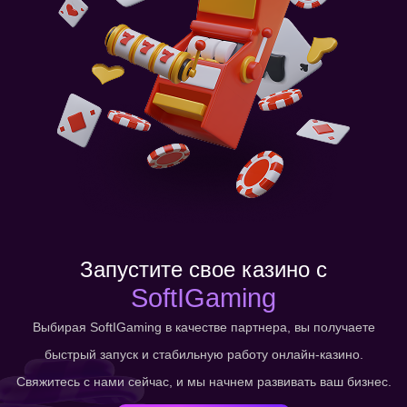
Запустите свое казино с
SoftIGaming
Выбирая SoftIGaming в качестве партнера, вы получаете
быстрый запуск и стабильную работу онлайн-казино.
Свяжитесь с нами сейчас, и мы начнем развивать ваш бизнес.