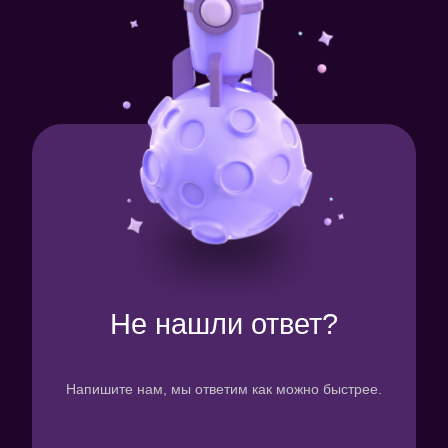
Не нашли ответ?
Напишите нам, мы ответим как можно быстрее.