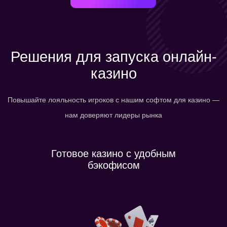
Решения для запуска онлайн-
казино
Повышайте лояльность игроков с нашим софтом для казино —
нам доверяют лидеры рынка
Готовое казино с удобным
бэкофисом