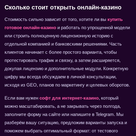
Сколько стоит открыть онлайн-казино
Стоимость сильно зависит от того, хотите ли вы
купить
готовое онлайн-казино
и работать по упрощенной модели
или строить полноценную лицензионную историю с
отдельной компанией и банковскими решениями. Часть
клиентов начинает с более простого варианта, чтобы
протестировать трафик и связку, а затем расширяется,
докупая лицензию и дополнительные модули. Конкретную
цифру мы всегда обсуждаем в личной консультации,
исходя из GEO, планов по маркетингу и целевых оборотов.
Если вам нужен
софт для интернет-казино
, который
можно масштабировать, а не закрывать через полгода,
заполните форму на сайте или напишите в Telegram. Мы
разберём вашу ситуацию, предложим варианты запуска и
поможем выбрать оптимальный формат: от тестового