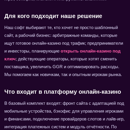
Для кого подходит наше решение
Наш софт выбирают те, кто хочет не просто шаблонный
сайт, а рабочий бизнес: арбитражные команды, которые
ищут готовое онлайн-казино под трафик; предприниматели
и инвесторы, планирующие
открыть онлайн-казино под
ключ
; действующие операторы, которые хотят сменить
поставщика, увеличить GGR и оптимизировать расходы.
Мы помогаем как новичкам, так и опытным игрокам рынка.
Что входит в платформу онлайн-казино
В базовый комплект входят: фронт сайта с адаптацией под
мобильные устройства, бэкофис для управления игроками
и финансами, подключение провайдеров слотов и лайв-игр,
интеграция платежных систем и модуль отчётности. По