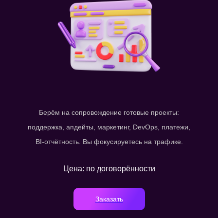
Берём на сопровождение готовые проекты:
поддержка, апдейты, маркетинг, DevOps, платежи,
BI-отчётность. Вы фокусируетесь на трафике.
Цена: по договорённости
Заказать